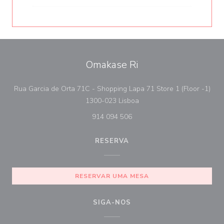
Omakase Ri
Rua Garcia de Orta 71C - Shopping Lapa 71 Store 1 (Floor -1)
((abre numa nova janela))
1300-023 Lisboa
914 094 506
RESERVA
RESERVAR UMA MESA
SIGA-NOS