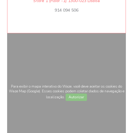
((abre numa nova 
Store 1 (Floor -1) 1300-023 Lisboa
914 094 506
Para exibir o mapa interativo do Waze, você deve aceitar os cookies do
Waze Map (Google). Esses cookies podem coletar dados de navegação e
localização.
Autorizar