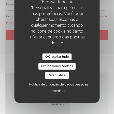
'Recusar tudo' ou
De acordo com a legislação de proteção de dados, tem o direito de se opor a
'Personalizar' para gerenciar
comunicações de marketing. Pode registar-se na Lista Robinson através de
robinson.pt
.
suas preferências. Você pode
Para mais informações sobre o tratamento dos seus dados, consulte a nossa
política de
alterar suas escolhas a
privacidade
.
qualquer momento clicando
no ícone de cookie no canto
inferior esquerdo das páginas
do site.
OK, aceitar tudo
Proíbe todos cookies
Personalizar
INFORMAÇÕES GERAIS
Política de proteção de dados pessoais
undefined
CULINÁRIA
Omakase