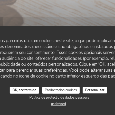
RESTAURANTE OMAKASE
•
LISBOA
us parceiros utilizam cookies neste site, o que pode implicar
es denominados «necessários» são obrigatórios e instalados
 requerem seu consentimento. Esses cookies opcionais servem
 audiência do site, oferecer funcionalidades (por exemplo, re
r publicidade ou conteúdos personalizados. Clique em 'OK, aceit
zar' para gerenciar suas preferências. Você pode alterar suas
cando no ícone de cookie no canto inferior esquerdo das pági
OK, aceitar tudo
Proíbe todos cookies
Personalizar
Política de proteção de dados pessoais
Omakase Ri
undefined