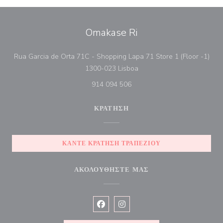
Omakase Ri
Rua Garcia de Orta 71C - Shopping Lapa 71 Store 1 (Floor -1)
((ανοίγει σε νέο παράθυρο))
1300-023 Lisboa
914 094 506
ΚΡΆΤΗΣΗ
ΚΆΝΤΕ ΚΡΆΤΗΣΗ ΤΡΑΠΕΖΙΟΎ
ΑΚΟΛΟΥΘΉΣΤΕ ΜΑΣ
Facebook ((ανοίγει σε νέο παράθυρο)
Instagram ((ανοίγει σε νέο παρ