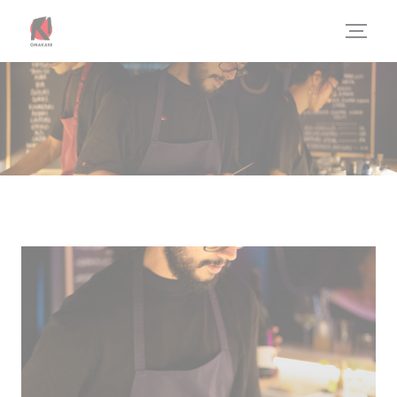
Πίνακας διαχείρισης "Μπισκότων" (Cookies)