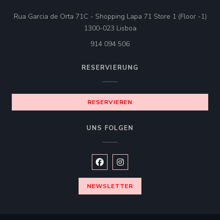
Rua Garcia de Orta 71C - Shopping Lapa 71 Store 1 (Floor -1)
((öffnet ein neues Fenster))
1300-023 Lisboa
914 094 506
RESERVIERUNG
RESERVIEREN
UNS FOLGEN
Facebook ((öffnet ein neues Fenste
Instagram ((öffnet ein neues 
NEWSLETTER